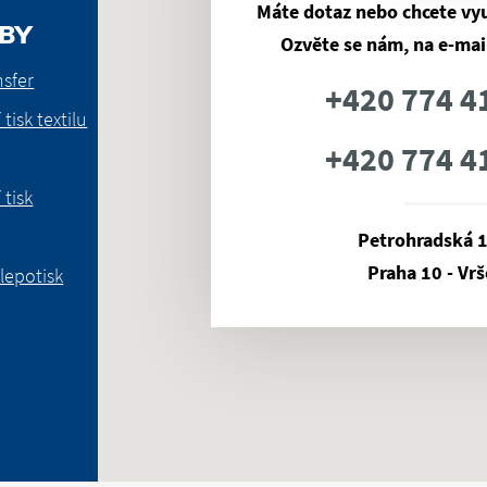
Máte dotaz nebo chcete vyu
BY
Ozvěte se nám, na e-mail
nsfer
+420 774 4
 tisk textilu
+420 774 4
 tisk
Petrohradská 
Praha 10 - Vrš
lepotisk