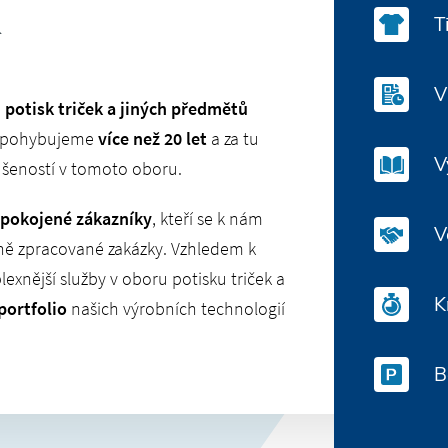
T
V
e
potisk triček a jiných předmětů
se pohybujeme
více než 20 let
a za tu
V
ušeností v tomoto oboru.
spokojené zákazníky
, kteří se k nám
V
izně zpracované zakázky. Vzhledem k
xnější služby v oboru potisku triček a
K
portfolio
našich výrobních technologií
B