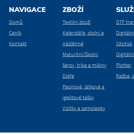
NAVIGACE
ZBOŽÍ
SLUŽ
Domů
Textilní zboží
DTF tra
Ceník
Kalendáře, stolní a
Digitální
Kontakt
nástěnné
Sítotisk
Maturitní/Školní
Digitální
šerpy, trika a mikiny
Plotter
Diáře
Ražba, s
Papírové, látkové a
igelitové tašky
Vizitky a samolepky