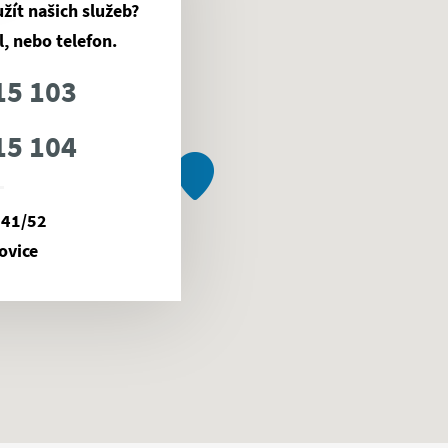
žít našich služeb?
, nebo telefon.
15 103
15 104
141/52
ovice