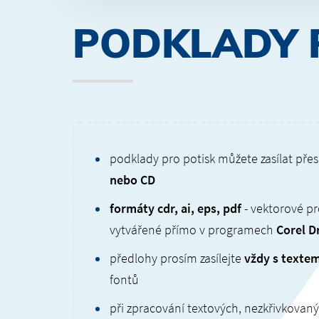
PODKLADY 
podklady pro potisk můžete zasílat pře
nebo CD
formáty cdr, ai, eps, pdf
- vektorové pr
vytvářené přímo v programech
Corel D
předlohy prosím zasílejte
vždy s texte
fontů
při zpracování textových, nezkřivkova