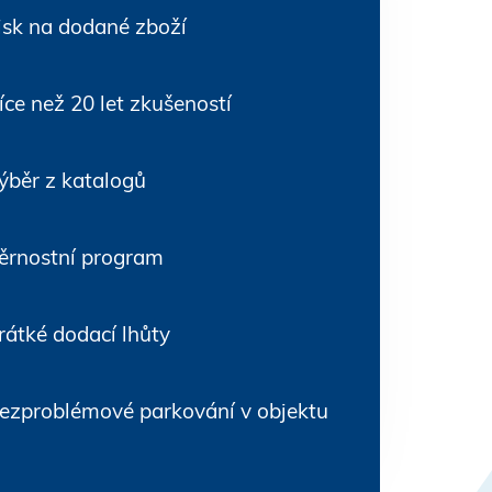
isk na dodané zboží
íce než 20 let zkušeností
ýběr z katalogů
ěrnostní program
rátké dodací lhůty
ezproblémové parkování v objektu