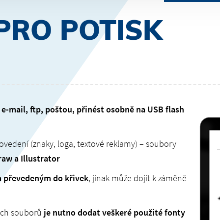
PRO POTISK
s
e-mail, ftp, poštou, přinést osobně na USB flash
ovedení (znaky, loga, textové reklamy) – soubory
raw a Illustrator
m převedeným do křivek
, jinak může dojít k záměně
ných souborů
je nutno dodat veškeré použité fonty