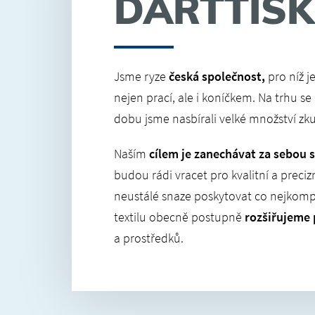
DARTTISK
Jsme ryze
česká společnost,
pro níž j
nejen prací, ale i koníčkem. Na trhu 
dobu jsme nasbírali velké množství zk
Naším
cílem je zanechávat za sebou 
budou rádi vracet pro kvalitní a prec
neustálé snaze poskytovat co nejkomple
textilu obecně postupně
rozšiřujeme 
a prostředků.