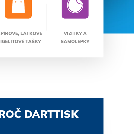
PÍROVÉ, LÁTKOVÉ
VIZITKY A
 IGELITOVÉ TAŠKY
SAMOLEPKY
ROČ DARTTISK